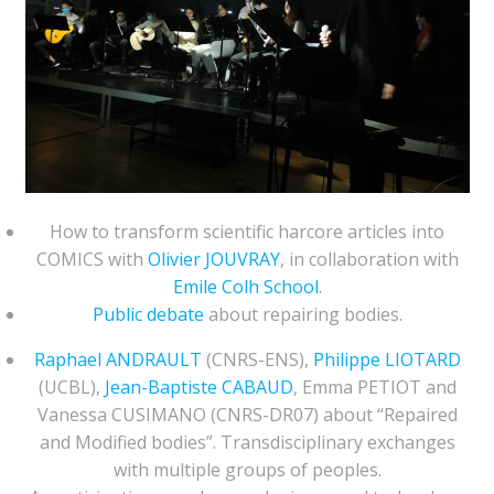
How to transform scientific harcore articles into
COMICS with
Olivier JOUVRAY
, in collaboration with
Emile Colh School
.
Public debate
about repairing bodies.
Raphael ANDRAULT
(CNRS-ENS),
Philippe LIOTARD
(UCBL),
Jean-Baptiste CABAUD
, Emma PETIOT and
Vanessa CUSIMANO (CNRS-DR07) about “Repaired
and Modified bodies”. Transdisciplinary exchanges
with multiple groups of peoples.