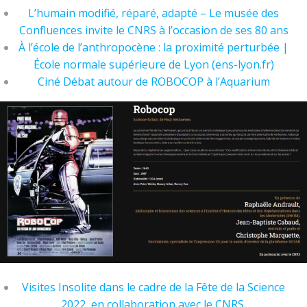
L’humain modifié, réparé, adapté – Le musée des
Confluences invite le CNRS à l’occasion de ses 80 ans
À l’école de l’anthropocène : la proximité perturbée |
École normale supérieure de Lyon (ens-lyon.fr)
Ciné Débat autour de ROBOCOP à l’Aquarium
Visites Insolite dans le cadre de la Fête de la Science
2022, en collaboration avec le CNRS
.