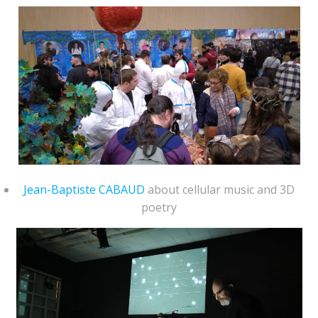
Jean-Baptiste CABAUD
about cellular music and 3D
poetry